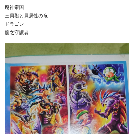
魔神帝国
三貝獣と貝属性の竜
ドラゴン
龍之守護者