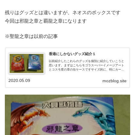
残りはグッズとは違いますが、ネオスのボックスです
今回は邪龍之章と覇龍之章になります
※聖龍之章は以前の記事
香港にしかないグッズ紹介１
以前紹介したこれらのグッズを個別に紹介していこうと
思います。まずはこちらモゴラスーパーイメージアート
とコスモ星の章の缶ケースですサイズ的に、特にカード
を入れるためという物では無さそうですねCoCoの名前が
入っていて非売品とあるので、MOZの...
2020.05.09
mozblog.site